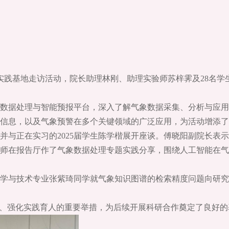
实践基地走访活动，院长助理林刚、助理实验师苏梓霁及28名学
数据处理与智能预报平台，深入了解气象数据采集、分析与应用
信息，以及气象预警在多个关键领域的广泛应用，为活动增添了
并与正在实习的
2025届学生陈学楷展开座谈。傅晓阳副院长表
师在报告厅作了气象数据处理专题实践分享，围绕人工智能在气
学与技术专业张紫琦同学就气象知识图谱的检索精度问题向研究
作、强化实践育人的重要举措，为后续开展科研合作奠定了
良好的