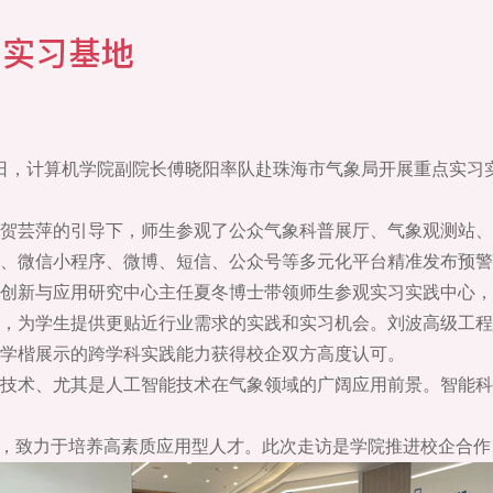
局实习基地
5日，计算机学院副院长傅晓阳率队赴珠海市气象局开展重点实习
贺芸萍的引导下，师生参观了公众气象科普展厅、气象观测站、
、微信小程序、微博、短信、公众号等多元化平台精准发布预警
创新与应用研究中心主任夏冬博士带领师生参观实习实践中心，
，为学生提供更贴近行业需求的实践和实习机会。刘波高级工程
学楷
展示
的跨学科实践能力获得校企双方高度认可。
技术
、
尤其是人工智能技术
在气象领域的广阔应用前景
。
智能科
念，致力于培养高素质应用型人才。此次走访是学院推进校企合