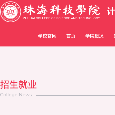
计
学校官网
首页
学院概况
招生就业
College News